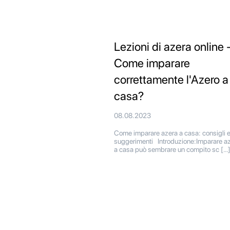
Lezioni di azera online 
Come imparare
correttamente l'Azero a
casa?
08.08.2023
Come imparare azera a casa: consigli 
suggerimenti Introduzione:Imparare a
a casa può sembrare un compito sc […