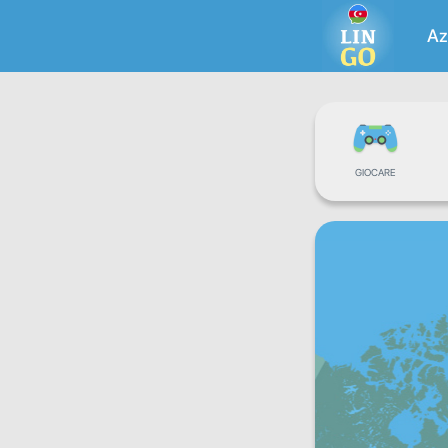
Az
GIOCARE