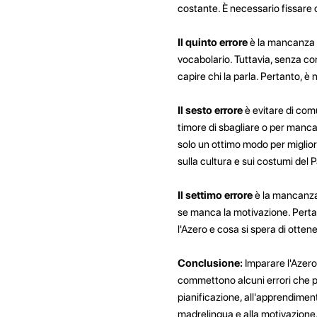
costante. È necessario fissare o
Il quinto errore
è la mancanza d
vocabolario. Tuttavia, senza co
capire chi la parla. Pertanto, 
Il sesto errore
è evitare di com
timore di sbagliare o per manca
solo un ottimo modo per miglio
sulla cultura e sui costumi del P
Il settimo errore
è la mancanza 
se manca la motivazione. Pertan
l'Azero e cosa si spera di ottene
Conclusione:
Imparare l'Azero
commettono alcuni errori che pos
pianificazione, all'apprendimen
madrelingua e alla motivazione,