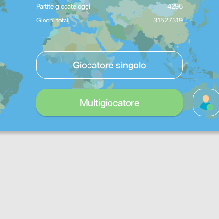
Partite giocate oggi
4295
Giochi totali
31527319
Giocatore singolo
Multigiocatore