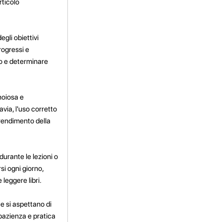
rticolo
gli obiettivi
rogressi e
ano e determinare
noiosa e
via, l'uso corretto
prendimento della
durante le lezioni o
si ogni giorno,
leggere libri.
e si aspettano di
pazienza e pratica