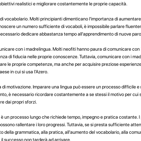
biettivi realistici e migliorare costantemente le proprie capacità.
i vocabolario. Molti principianti dimenticano l'importanza di aumentare 
noscere un numero sufficiente di vocaboli, è impossibile parlare fluente
è necessario dedicare abbastanza tempo all'apprendimento di nuove parol
unicare con i madrelingua. Molti neofiti hanno paura di comunicare con 
nza di fiducia nelle proprie conoscenze. Tuttavia, comunicare con i ma
rare le proprie competenze, ma anche per acquisire preziose esperien
aese in cui si usa l'Azero.
di motivazione. Imparare una lingua può essere un processo difficile e 
to, è necessario ricordare costantemente a se stessi il motivo per cui 
re dai propri sforzi.
 è un processo lungo che richiede tempo, impegno e pratica costante. I 
sono rallentare i loro progressi. Tuttavia, se si presta sufficiente atten
to della grammatica, alla pratica, all'aumento del vocabolario, alla comu
 il successo non tarderà ad arrivare.