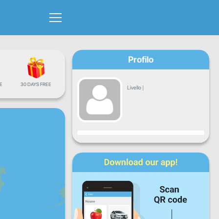
Profilo
E
30 DAYS FREE
Livello
|
Avanzamento
Lun
Mar
Mer
Gio