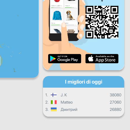
Ven
Sab
Dom
Progresso quotidiano
Progressi mensili
Certificato
Progressi complessivi
I migliori di oggi
1.
J. K
38080
2.
Matteo
27060
3.
Дмитрий
26880