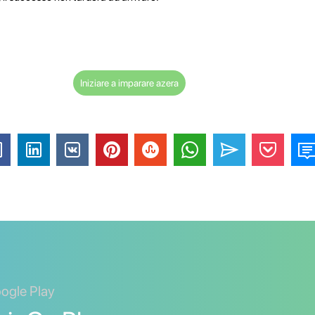
Iniziare a imparare azera
oogle Play