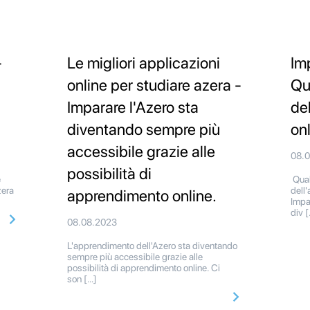
-
Le migliori applicazioni
Im
online per studiare azera -
Qua
Imparare l'Azero sta
de
diventando sempre più
on
accessibile grazie alle
08.
possibilità di
e
Quali
zera
dell
apprendimento online.
]
Impa
div 
08.08.2023
L'apprendimento dell'Azero sta diventando
sempre più accessibile grazie alle
possibilità di apprendimento online. Ci
son […]