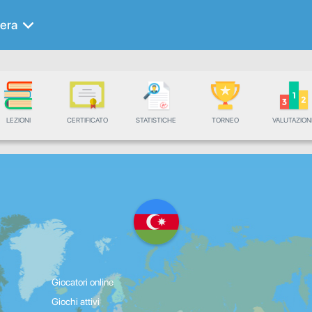
era
LEZIONI
CERTIFICATO
STATISTICHE
TORNEO
VALUTAZION
Giocatori online
Giochi attivi