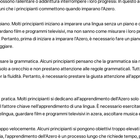
sono rallentare o addirittura interrompere i loro progressi. In questo a
uni che i principianti commettono quando imparano l'Azero.
ano. Molti principianti iniziano a imparare una lingua senza un piano e de
guardano film e programmi televisivi, ma non sanno come misurare i loro p
o. Pertanto, prima di iniziare a imparare l'Azero, è necessario fare un pi
eggiare.
usare la grammatica. Alcuni principianti pensano che la grammatica sia 
solo a orecchio e non prestano attenzione alle regole grammaticali. Tutta
 la fluidità. Pertanto, è necessario prestare la giusta attenzione all'ap
pratica. Molti principianti si dedicano all'apprendimento dell'Azero solo 
è il fattore chiave nell'apprendimento di una lingua. È necessario esercitar
gua, guardare film e programmi televisivi in azera, ascoltare musica e 
ppo velocemente. Alcuni principianti si pongono obiettivi troppo elevati 
a, l'apprendimento dell'Azero è un processo lungo che richiede tempo, 