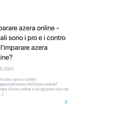
parare azera online -
li sono i pro e i contro
ll'imparare azera
line?
08.2023
 sono i pro e i contro
'apprendimento dell'Azero online?
rare l'Azero online è un'opzione che sta
[…]