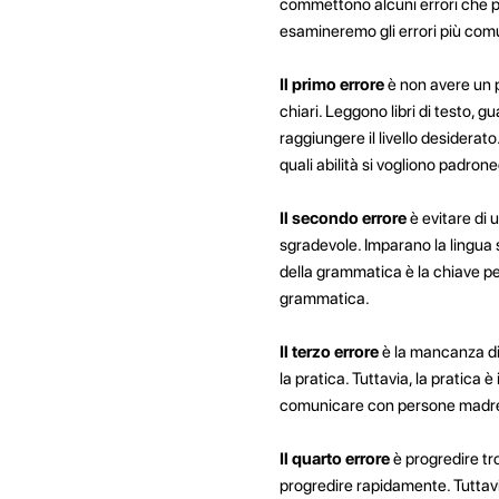
commettono alcuni errori che pos
esamineremo gli errori più com
Il primo errore
è non avere un pi
chiari. Leggono libri di testo, 
raggiungere il livello desiderat
quali abilità si vogliono padron
Il secondo errore
è evitare di 
sgradevole. Imparano la lingua 
della grammatica è la chiave per
grammatica.
Il terzo errore
è la mancanza di 
la pratica. Tuttavia, la pratica 
comunicare con persone madrelin
Il quarto errore
è progredire tro
progredire rapidamente. Tuttavi