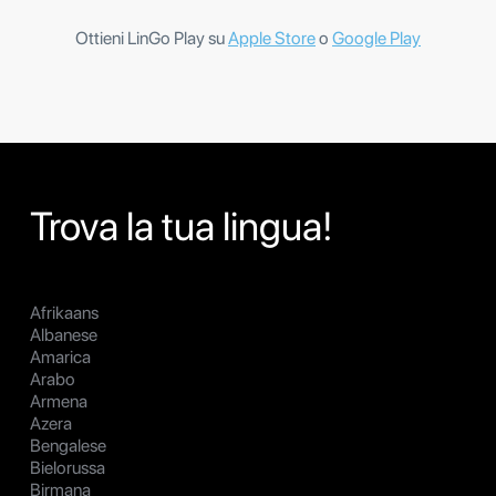
Ottieni LinGo Play su
Apple Store
o
Google Play
Trova la tua lingua!
Afrikaans
Albanese
Amarica
Arabo
Armena
Azera
Bengalese
Bielorussa
Birmana