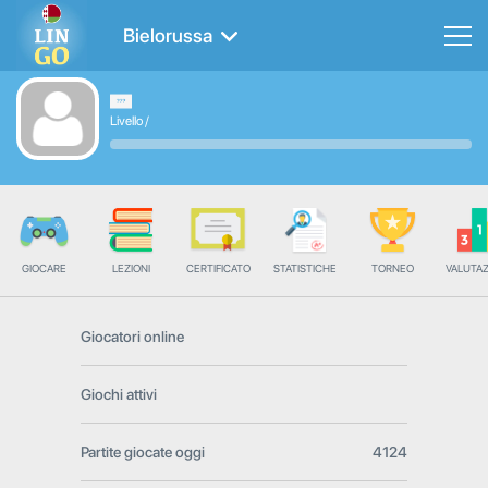
Bielorussa
Livello
/
GIOCARE
LEZIONI
CERTIFICATO
STATISTICHE
TORNEO
VALUTA
Giocatori online
Giochi attivi
Partite giocate oggi
4124