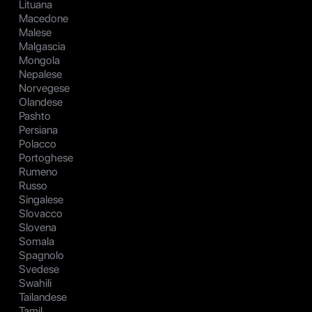
Lituana
Macedone
Malese
Malgascia
Mongola
Nepalese
Norvegese
Olandese
Pashto
Persiana
Polacco
Portoghese
Rumeno
Russo
Singalese
Slovacco
Slovena
Somala
Spagnolo
Svedese
Swahili
Tailandese
Tamil