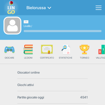
Bielorussa
Livello
/
GIOCARE
LEZIONI
CERTIFICATO
STATISTICHE
TORNEO
VALUTA
Giocatori online
Giochi attivi
Partite giocate oggi
4541