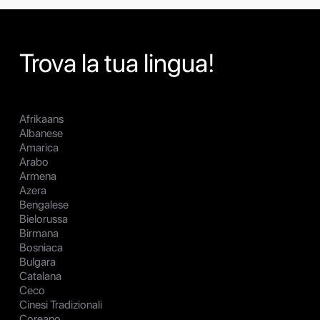
Trova la tua lingua!
Afrikaans
Albanese
Amarica
Arabo
Armena
Azera
Bengalese
Bielorussa
Birmana
Bosniaca
Bulgara
Catalana
Ceco
Cinesi Tradizionali
Coreano