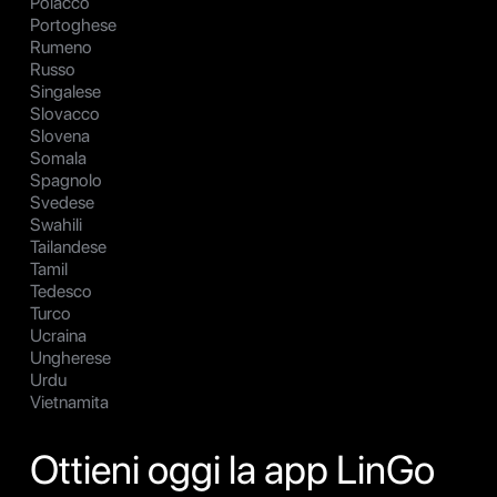
Polacco
Portoghese
Rumeno
Russo
Singalese
Slovacco
Slovena
Somala
Spagnolo
Svedese
Swahili
Tailandese
Tamil
Tedesco
Turco
Ucraina
Ungherese
Urdu
Vietnamita
Ottieni oggi la app LinGo