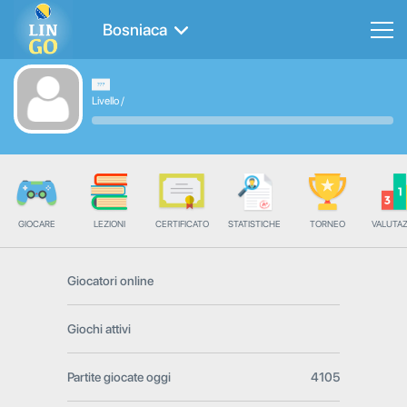
Bosniaca
Livello
/
GIOCARE
LEZIONI
CERTIFICATO
STATISTICHE
TORNEO
VALUTA
Giocatori online
Giochi attivi
Partite giocate oggi
4105