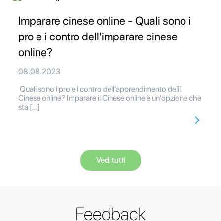
Imparare cinese online - Quali sono i
pro e i contro dell'imparare cinese
online?
08.08.2023
Quali sono i pro e i contro dell'apprendimento delil
Cinese online? Imparare il Cinese online è un'opzione che
sta […]
Vedi tutti
Feedback