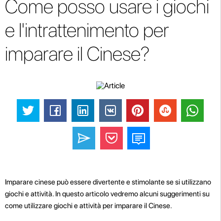
Come posso usare i giochi
e l'intrattenimento per
imparare il Cinese?
Imparare cinese può essere divertente e stimolante se si utilizzano
giochi e attività. In questo articolo vedremo alcuni suggerimenti su
come utilizzare giochi e attività per imparare il Cinese.