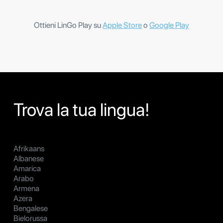
Ottieni LinGo Play su
Apple Store
o
Google Play
Trova la tua lingua!
Afrikaans
Albanese
Amarica
Arabo
Armena
Azera
Bengalese
Bielorussa