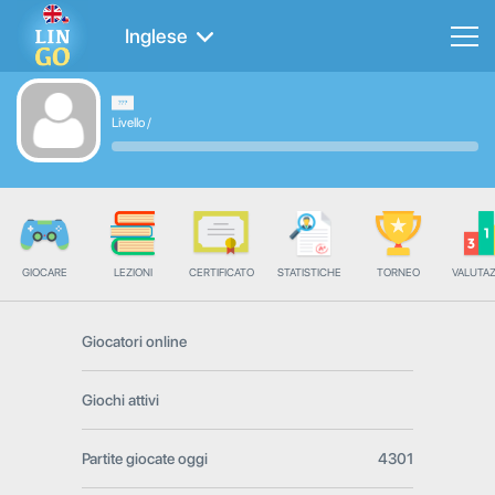
Inglese
Livello
/
GIOCARE
LEZIONI
CERTIFICATO
STATISTICHE
TORNEO
VALUTA
Giocatori online
Giochi attivi
Partite giocate oggi
4301