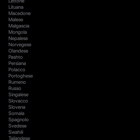
Lettone
Lituana
Macedone
Malese
Malgascia
Mongola
Nepalese
Norvegese
Olandese
Pashto
Persiana
Polacco
Portoghese
Rumeno
Russo
Singalese
Slovacco
Slovena
Somala
Spagnolo
Svedese
Swahili
Tailandese