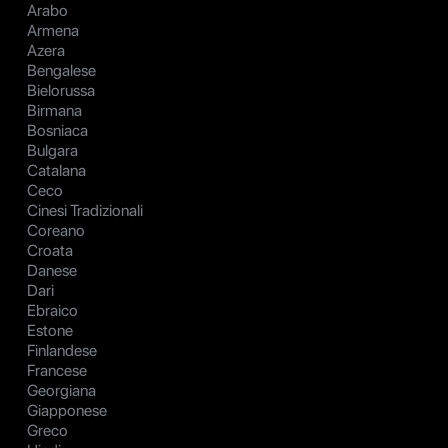
Arabo
Armena
Azera
Bengalese
Bielorussa
Birmana
Bosniaca
Bulgara
Catalana
Ceco
Cinesi Tradizionali
Coreano
Croata
Danese
Dari
Ebraico
Estone
Finlandese
Francese
Georgiana
Giapponese
Greco