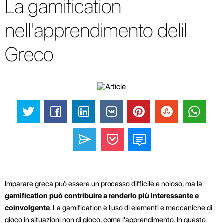
La gamification
nell'apprendimento delil
Greco
Imparare greca può essere un processo difficile e noioso, ma la
gamification può contribuire a renderlo più interessante e
coinvolgente
. La gamification è l'uso di elementi e meccaniche di
gioco in situazioni non di gioco, come l'apprendimento. In questo