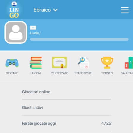
Ebraico
Livello
/
GIOCARE
LEZIONI
CERTIFICATO
STATISTICHE
TORNEO
VALUTA
Giocatori online
Giochi attivi
Partite giocate oggi
4725