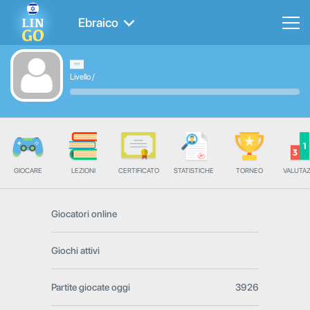
Ebraico
Livello
/
GIOCARE
LEZIONI
CERTIFICATO
STATISTICHE
TORNEO
VALUTA
Giocatori online
Giochi attivi
Partite giocate oggi
3926