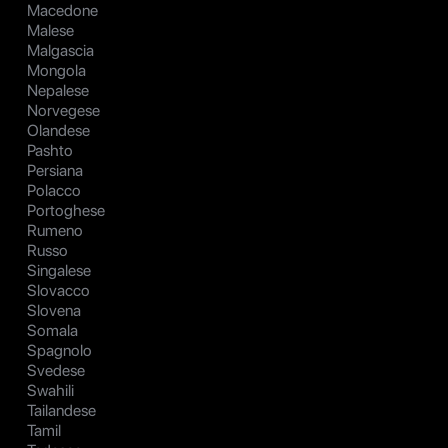
Macedone
Malese
Malgascia
Mongola
Nepalese
Norvegese
Olandese
Pashto
Persiana
Polacco
Portoghese
Rumeno
Russo
Singalese
Slovacco
Slovena
Somala
Spagnolo
Svedese
Swahili
Tailandese
Tamil