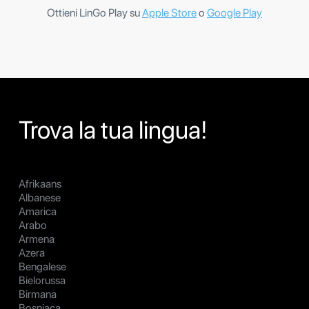
Ottieni LinGo Play su
Apple Store
o
Google Play
Trova la tua lingua!
Afrikaans
Albanese
Amarica
Arabo
Armena
Azera
Bengalese
Bielorussa
Birmana
Bosniaca