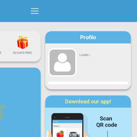
Profilo
E
30 DAYS FREE
Livello
|
Avanzamento
Lun
Mar
Mer
Gio