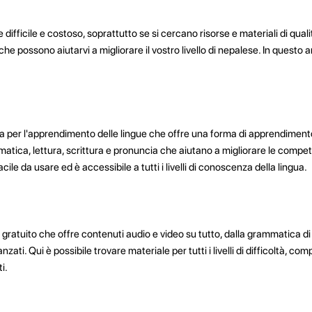
ifficile e costoso, soprattutto se si cercano risorse e materiali di qualit
he possono aiutarvi a migliorare il vostro livello di nepalese. In questo a
a per l'apprendimento delle lingue che offre una forma di apprendiment
matica, lettura, scrittura e pronuncia che aiutano a migliorare le compet
acile da usare ed è accessibile a tutti i livelli di conoscenza della lingua.
gratuito che offre contenuti audio e video su tutto, dalla grammatica di
ti. Qui è possibile trovare materiale per tutti i livelli di difficoltà, com
i.