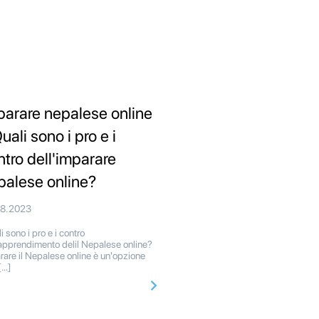
parare nepalese online
uali sono i pro e i
ntro dell'imparare
palese online?
08.2023
 sono i pro e i contro
'apprendimento delil Nepalese online?
rare il Nepalese online è un'opzione
[…]