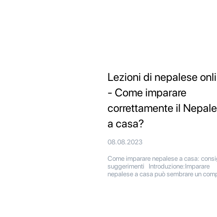
Lezioni di nepalese onl
- Come imparare
correttamente il Nepal
a casa?
08.08.2023
Come imparare nepalese a casa: consig
suggerimenti Introduzione:Imparare
nepalese a casa può sembrare un com