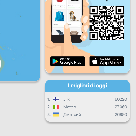
Ven
Sab
Dom
Progresso quotidiano
Progressi mensili
Certificato
Progressi complessivi
I migliori di oggi
1.
J. K
50220
2.
Matteo
27060
3.
Дмитрий
26880