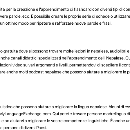
ta per la creazione e l'apprendimento di flashcard con diversi tipi di co
ivere parole, ecc. È possibile creare le proprie serie di schede o utilizzar
 un ottimo modo per ripetere e rafforzare nuove parole e frasi.
gratuita dove si possono trovare molte lezioni in nepalese, audiolibri e 
anche canali didattici specializzati nell'apprendimento delil Nepalese. Qu
ioni video su vari argomenti e livelli, permettendovi di scegliere il con
are anche molti podcast nepalese che possono aiutare a migliorare le p
nguistico che possono aiutare a migliorare la lingua nepalese. Alcuni di es
yLanguageExchange.com. Qui potete trovare persone madrelingua di
e ad aiutarvi a migliorare le vostre competenze linguistiche. È anche 
re persone di diversi Paesi.