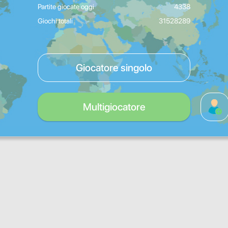
Partite giocate oggi
4338
Giochi totali
31528289
Giocatore singolo
Multigiocatore