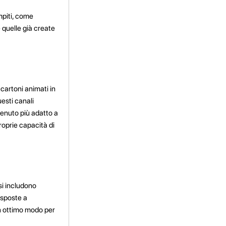
mpiti, come
e quelle già create
cartoni animati in
esti canali
tenuto più adatto a
roprie capacità di
si includono
sposte a
un ottimo modo per