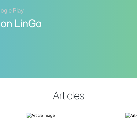
oogle Play
con LinGo
Articles