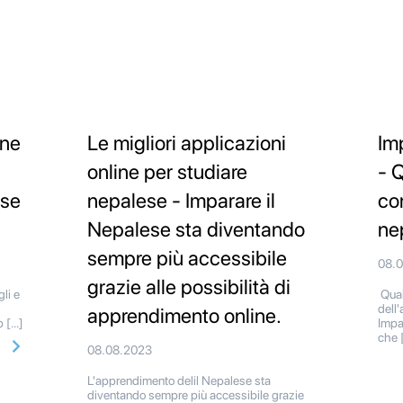
ine
Le migliori applicazioni
Im
online per studiare
- Q
ese
nepalese - Imparare il
co
Nepalese sta diventando
ne
sempre più accessibile
08.
grazie alle possibilità di
li e
Quali
dell
apprendimento online.
p […]
Impa
che 
08.08.2023
L'apprendimento delil Nepalese sta
diventando sempre più accessibile grazie