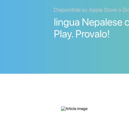
Disponibile su Apple Store o G
lingua Nepalese 
Play. Provalo!