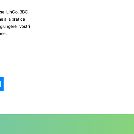
lese. LinGo, BBC
me alla pratica
giungere i vostri
one.