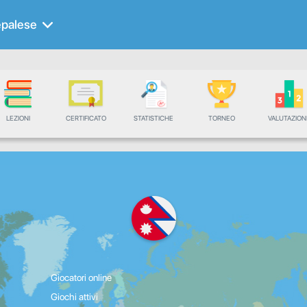
palese
LEZIONI
CERTIFICATO
STATISTICHE
TORNEO
VALUTAZION
Giocatori online
Giochi attivi