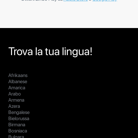
Trova la tua lingua!
Afrikaans
Albanese
Amarica
Arabo
Armena
Azera
Bengalese
Bielorussa
Birmana
Bosniaca
Bulgara