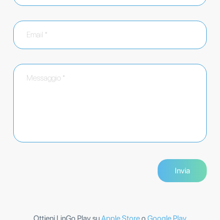
Ottieni LinGo Play su
Apple Store
o
Google Play