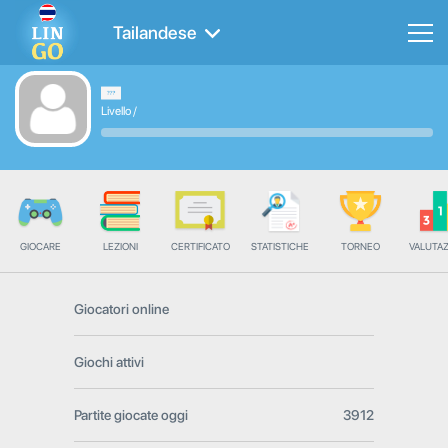
Tailandese
Livello
/
GIOCARE
LEZIONI
CERTIFICATO
STATISTICHE
TORNEO
VALUTA
Giocatori online
Giochi attivi
Partite giocate oggi
3912