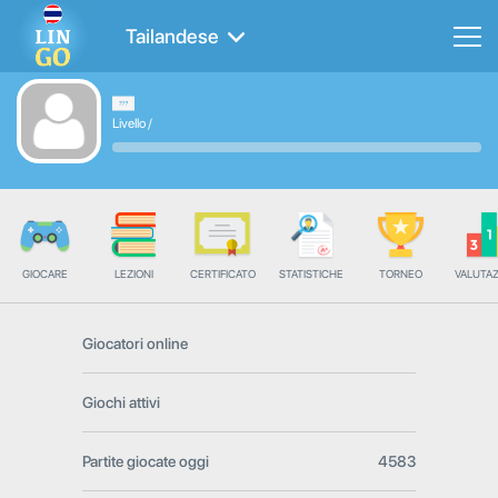
Tailandese
Livello
/
GIOCARE
LEZIONI
CERTIFICATO
STATISTICHE
TORNEO
VALUTA
Giocatori online
Giochi attivi
Partite giocate oggi
4583