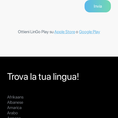
Ottieni LinGo Play su
Apple Store
o
Google Play
Trova la tua lingua!
Afrikaans
Albanese
Amarica
Arabo