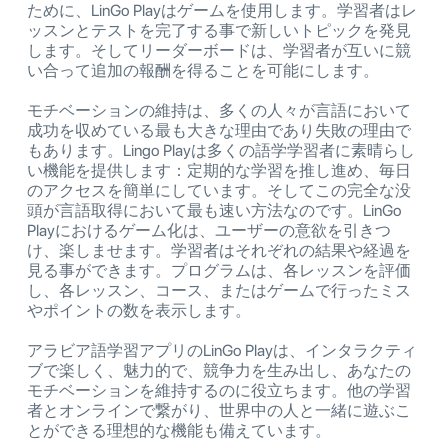
ために、LinGo Playはゲームを使用します。学習者はレ
ッスンとテストを完了する事で新しいトピックを発見
します。そしてリーダーボードは、学習者が互いに競
い合って追加の報酬を得ることを可能にします。
モチベーションの維持は、多くの人々が言語において
成功を収めている最も大きな理由であり失敗の理由で
もあります。Lingo Playは多くの語学学習者に素晴らし
い機能を提供します：定期的な学習を推し進め、毎日
のアクセスを簡単にしています。そしてこの完全な没
頭が言語取得において最も速い方法なのです。LinGo
Playにおけるゲーム化は、ユーザーの意欲を引きつ
け、楽しませます。学習者はそれぞれの結果や経過を
見る事ができます。プログラムは、各レッスンを評価
し、各レッスン、コース、またはゲームで行ったミス
やポイントの数を表示します。
アラビア語学習アプリのLinGo Playは、インタラクティ
ブで楽しく、魅力的で、競争力を生み出し、あなたの
モチベーションを維持するのに役立ちます。他の学習
者とオンラインで繋がり、世界中の人と一緒に遊ぶこ
とができる理想的な機能も備えています。