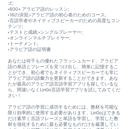
ズ;
‣600+ アラビア語のレッスン;
‣16の演習;‣アラビア語の初心者のためのコース;
‣言語学者やネイティブスピーカーのための高度なコン
テンツ;
‣テストと成績;‣シングルプレーヤー;
‣オンラインマルチプレイヤー;
‣トーナメント;
‣アラビア語の証明書
あなたは何千もの優れたフラッシュカード、アラビア
語の単語とフレーズを見つけ出し、簡単に記憶するこ
とができ、初心者でもネイティブスピーカーでも常に
アラビア語の語彙力を更新することができます。あな
たが最高のアラビア語言語学習アプリを探しているな
ら、間違いなくLinGo言語学習アプリを試してみてくだ
さい！
アラビア語の学習に成功するためには、教材を可能な
限り効率的に使用する必要があります。LinGoはできる
だけ素早く言語フレーズと単語を学習し、学習した教
材を強化するために最も必要なものだけを厳選してい