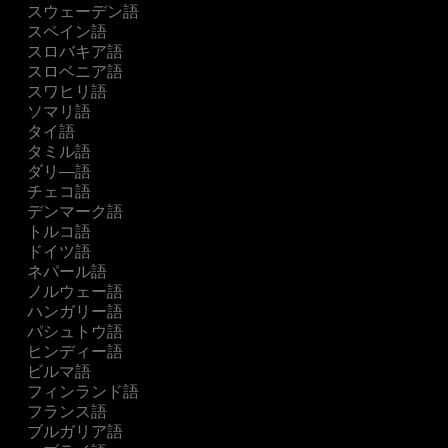
スウェーデン語
スペイン語
スロバキア語
スロベニア語
スワヒリ語
ソマリ語
タイ語
タミル語
ダリ―語
チェコ語
デンマーク語
トルコ語
ドイツ語
ネパール語
ノルウェー語
ハンガリー語
パシュトウ語
ヒンディー語
ビルマ語
フィンランド語
フランス語
ブルガリア語