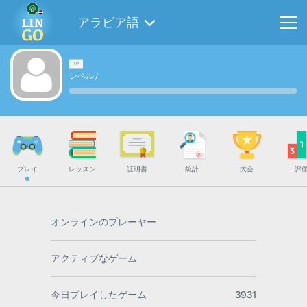
アラビア語
レベル
/
プレイ
レッスン
証明書
統計
大会
評
オンラインのプレーヤー
アクティブなゲーム
今日プレイしたゲーム
3931