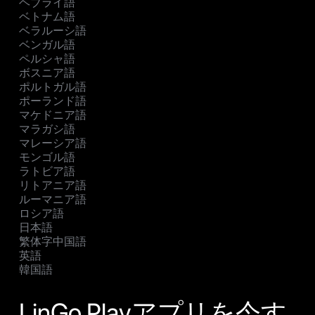
ヘブライ語
ベトナム語
ベラルーシ語
ベンガル語
ペルシャ語
ボスニア語
ポルトガル語
ポーランド語
マケドニア語
マラガシ語
マレーシア語
モンゴル語
ラトビア語
リトアニア語
ルーマニア語
ロシア語
日本語
繁体字中国語
英語
韓国語
LinGo Playアプリを今す