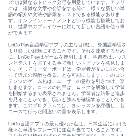
ズでは異なるトピック分野を用意しています。アプリ
には、複雑な文章や会話をする前に、様々な新しい単
語の紹介や文法や語彙をテストできる機能がありま
す。オンライントーナメントという機能も搭載してお
り、世界中のプレイヤーに対して新しい言語を使う事
ができます。
LinGo Play言語学習アプリの主な目標は、外国語学習を
より楽しい経験にすることです。それを達成するため
に、LinGo Playはゲームを使用します。学習者はレッス
ンとテストを完了する事で新しいトピックを発見しま
す。そしてリーダーボードは、学習者が互いに競い合
って追加の報酬を得ることを可能にします。このコン
テンツのゲーム化は、ユーザーの意欲を引きつけ、楽
しませます。コースの内容は、ロックを解除して学習
を開始するまで表示されません。学習者は結果と進歩
を見ることができ、弱点と強みを確認することができ
ます。このプログラムでは、各レッスンを評価し、各
コースで行った間違いの量を表示します。
LinGo言語アプリの最も優れた点は、日常生活における
様々な単語やフレーズに焦点を当てていることです。
あなたの目標がすばやくアラビア語学び、高いスキル