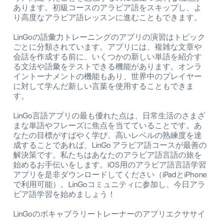
あります。初級コースのアラビア語をスキップし、よ
り高度なアラビア語レッスンに進むこともできます。
LinGoの語彙力トレーニングのアプリの演習はトピック
ごとに分類されています。アプリには、複雑な文章や
会話を作成する前に、いくつかの新しい単語を紹介す
る文法や語彙をテストできる機能があります。オンラ
イントーナメントの機能もあり、世界中のプレイヤー
に対して学んだ新しい言葉を使用することもできま
す。
LinGo言語アプリの最も優れた点は、日常生活のさまざ
まな単語やフレーズに焦点を当てていることです。あ
なたの目標がすばやく学び、高いレベルの熟練度を達
成することであれば、LinGo アラビア語コースが最善の
解決策です。私たちはあなたのアラビア語言語の旅を
始めるお手伝いをします。iOS用のアラビア語言語学習
アプリを是非ダウンロードしてください（iPadとiPhone
で利用可能）。LinGoコミュニティに参加し、今日アラ
ビア語学習を始めましょう！
LinGoのボキャブラリートレーナーのアプリエクササイ