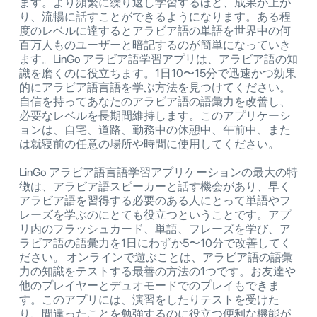
ます。より頻繁に繰り返し学習するほど、成果が上が
り、流暢に話すことができるようになります。ある程
度のレベルに達するとアラビア語の単語を世界中の何
百万人ものユーザーと暗記するのが簡単になっていき
ます。LinGo アラビア語学習アプリは、アラビア語の知
識を磨くのに役立ちます。1日10〜15分で迅速かつ効果
的にアラビア語言語を学ぶ方法を見つけてください。
自信を持ってあなたのアラビア語の語彙力を改善し、
必要なレベルを長期間維持します。このアプリケーシ
ョンは、自宅、道路、勤務中の休憩中、午前中、また
は就寝前の任意の場所や時間に使用してください。
LinGo アラビア語言語学習アプリケーションの最大の特
徴は、アラビア語スピーカーと話す機会があり、早く
アラビア語を習得する必要のある人にとって単語やフ
レーズを学ぶのにとても役立つということです。アプ
リ内のフラッシュカード、単語、フレーズを学び、ア
ラビア語の語彙力を1日にわずか5〜10分で改善してく
ださい。 オンラインで遊ぶことは、アラビア語の語彙
力の知識をテストする最善の方法の1つです。お友達や
他のプレイヤーとデュオモードでのプレイもできま
す。このアプリには、演習をしたりテストを受けた
り、間違ったことを勉強するのに役立つ便利な機能が