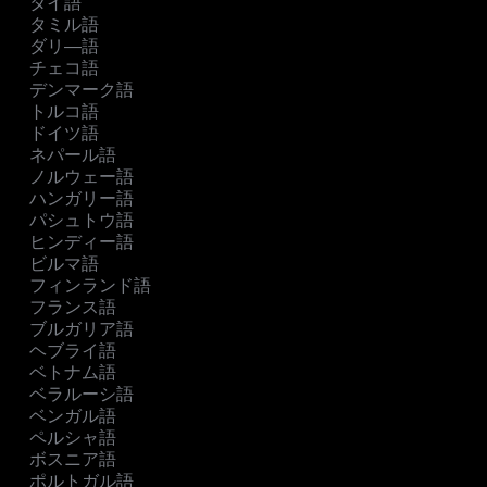
タイ語
タミル語
ダリ―語
チェコ語
デンマーク語
トルコ語
ドイツ語
ネパール語
ノルウェー語
ハンガリー語
パシュトウ語
ヒンディー語
ビルマ語
フィンランド語
フランス語
ブルガリア語
ヘブライ語
ベトナム語
ベラルーシ語
ベンガル語
ペルシャ語
ボスニア語
ポルトガル語