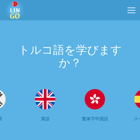
トルコ語を学びます
か？
語
英語
繁体字中国語
ス