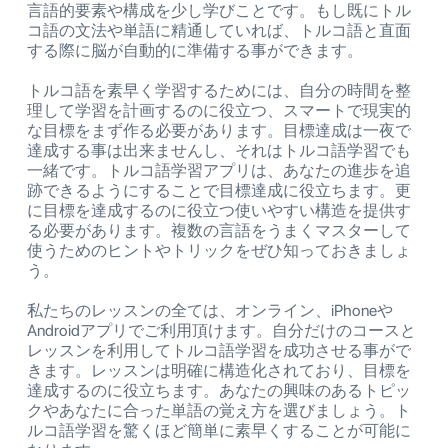
言語的要素や構成を少し学びことです。もし既にトル
コ語の文法や単語に精通していれば、トルコ語と直面
する際に脳が自動的に準備する事ができます。
トルコ語を素早く学習するためには、自分の時間を整
理して学習を計画するのに役立つ、スマートで現実的
な目標をまず作る必要があります。目標達成は一夜で
達成する事は出来ませんし、それはトルコ語学習でも
一緒です。トルコ語学習アプリは、あなたの進歩を追
跡できるようにすることで目標達成に役立ちます。更
に目標を達成するのに役立つ使いやすい構造を提供す
る必要があります。複数の言語をうまくマスターして
使うためのヒントやトリックをぜひ知っておきましょ
う。
私たちのレッスンの全ては、オンライン、iPhoneや
Androidアプリでご利用頂けます。自分だけのコースと
レッスンを利用してトルコ語学習を成功させる事がで
きます。レッスンは明確に構造化されており、目標を
達成するのに役立ちます。あなたの興味のあるトピッ
クやあなたに合った単語の覚え方を選びましょう。ト
ルコ語学習を驚くほど簡単に素早くすることが可能に