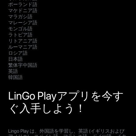
ポーランド語
マケドニア語
マラガシ語
マレーシア語
モンゴル語
ラトビア語
リトアニア語
ルーマニア語
ロシア語
日本語
繁体字中国語
英語
韓国語
LinGo Playアプリを今す
ぐ入手しよう！
Lingo Play は、外国語を学習し、英語 (イギリスおよび