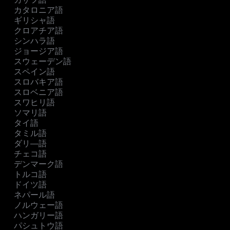
カタロニア語
ギリシャ語
クロアチア語
シンハラ語
ジョージア語
スウェーデン語
スペイン語
スロバキア語
スロベニア語
スワヒリ語
ソマリ語
タイ語
タミル語
ダリ―語
チェコ語
デンマーク語
トルコ語
ドイツ語
ネパール語
ノルウェー語
ハンガリー語
パシュトウ語