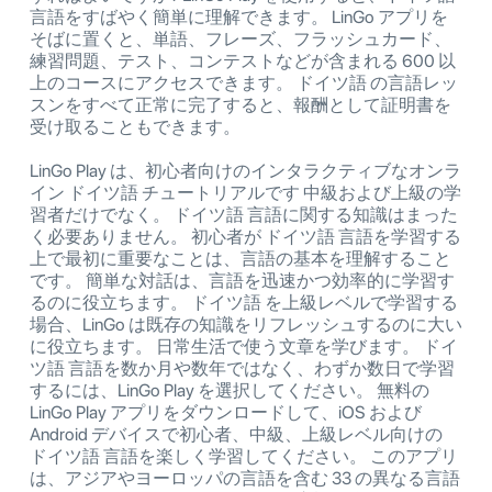
言語をすばやく簡単に理解できます。 LinGo アプリを
そばに置くと、単語、フレーズ、フラッシュカード、
練習問題、テスト、コンテストなどが含まれる 600 以
上のコースにアクセスできます。 ドイツ語 の言語レッ
スンをすべて正常に完了すると、報酬として証明書を
受け取ることもできます。
LinGo Play は、初心者向けのインタラクティブなオンラ
イン ドイツ語 チュートリアルです 中級および上級の学
習者だけでなく。 ドイツ語 言語に関する知識はまった
く必要ありません。 初心者が ドイツ語 言語を学習する
上で最初に重要なことは、言語の基本を理解すること
です。 簡単な対話は、言語を迅速かつ効率的に学習す
るのに役立ちます。 ドイツ語 を上級レベルで学習する
場合、LinGo は既存の知識をリフレッシュするのに大い
に役立ちます。 日常生活で使う文章を学びます。 ドイ
ツ語 言語を数か月や数年ではなく、わずか数日で学習
するには、LinGo Play を選択してください。 無料の
LinGo Play アプリをダウンロードして、iOS および
Android デバイスで初心者、中級、上級レベル向けの
ドイツ語 言語を楽しく学習してください。 このアプリ
は、アジアやヨーロッパの言語を含む 33 の異なる言語