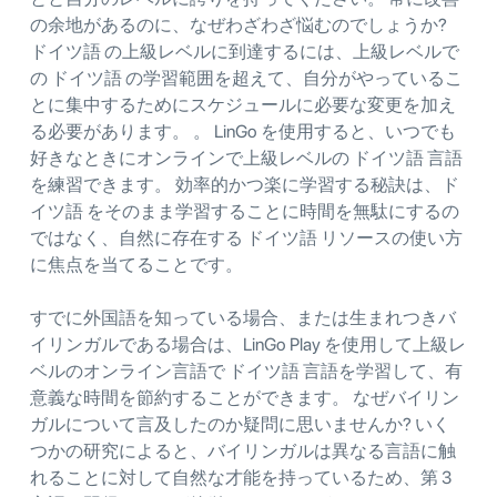
の余地があるのに、なぜわざわざ悩むのでしょうか?
ドイツ語 の上級レベルに到達するには、上級レベルで
の ドイツ語 の学習範囲を超えて、自分がやっているこ
とに集中するためにスケジュールに必要な変更を加え
る必要があります。 。 LinGo を使用すると、いつでも
好きなときにオンラインで上級レベルの ドイツ語 言語
を練習できます。 効率的かつ楽に学習する秘訣は、ド
イツ語 をそのまま学習することに時間を無駄にするの
ではなく、自然に存在する ドイツ語 リソースの使い方
に焦点を当てることです。
すでに外国語を知っている場合、または生まれつきバ
イリンガルである場合は、LinGo Play を使用して上級レ
ベルのオンライン言語で ドイツ語 言語を学習して、有
意義な時間を節約することができます。 なぜバイリン
ガルについて言及したのか疑問に思いませんか? いく
つかの研究によると、バイリンガルは異なる言語に触
れることに対して自然な才能を持っているため、第 3