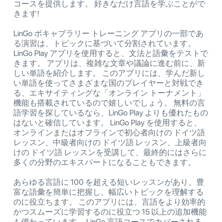
コースを提供します。 好きなだけ言語を学ぶことがで
きます!
LinGo ボキャブラリー トレーニング アプリの一部であ
る演習は、トピックに基づいて分割されています。
LinGo Play アプリを使用すると、文法と語彙をテストで
きます。 アプリは、複雑な文章や議論に進む前に、新
しい単語を紹介します。 このアプリには、学んだ新し
い単語を使ってさまざまな国のプレイヤーと対戦でき
る、エキサイティングな「オンライン トーナメント」
機能も搭載されているので嬉しいでしょう。 無料の言
語学習を探しているなら、LinGo Play よりも優れたもの
はないと確信しています。 LinGo Play を使用すると、
オンラインまたはオフラインで初心者向けの ドイツ語
レッスン、中級者向けの ドイツ語 レッスン、上級者向
けの ドイツ語 レッスンを受講して、最終的にはさらに
多くの分野のエキスパートになることもできます。
あらゆる言語に 100 を超える短いレッスンがあり、豊
富な語彙を簡単に把握し、幅広いトピックを理解する
のに役立ちます。 このアプリには、言語をより効率的
かつスムーズに学習するのに役立つ 15 以上の追加機能
も備わっています。 LinGo 言語コースでカバーされる