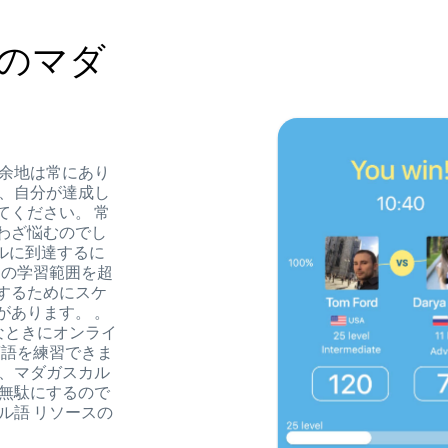
のマダ
の余地は常にあり
で、自分が達成し
てください。 常
わざ悩むのでし
ベルに到達するに
 の学習範囲を超
するためにスケ
があります。 。
きなときにオンライ
言語を練習できま
は、マダガスカル
を無駄にするので
ル語 リソースの