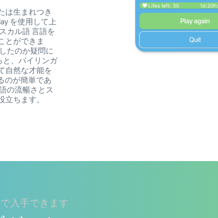
たは生まれつき
lay を使用して上
スカル語 言語を
ことができま
及したのか疑問に
ると、バイリンガ
て自然な才能を
するのが簡単であ
言語の流暢さとス
役立ちます。
プレイで入手できます