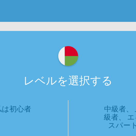
レベルを選択する
私は初心者
中級者、 
級者、 エ
スパー