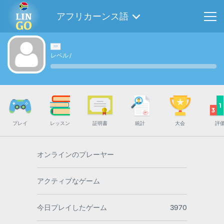
アフリカーンス語
レベル
/
プレイ
レッスン
証明書
統計
大会
評
オンラインのプレーヤー
アクティブなゲーム
今日プレイしたゲーム
3970