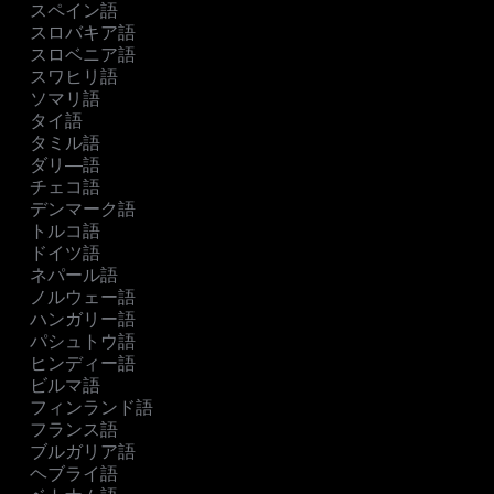
スペイン語
スロバキア語
スロベニア語
スワヒリ語
ソマリ語
タイ語
タミル語
ダリ―語
チェコ語
デンマーク語
トルコ語
ドイツ語
ネパール語
ノルウェー語
ハンガリー語
パシュトウ語
ヒンディー語
ビルマ語
フィンランド語
フランス語
ブルガリア語
ヘブライ語