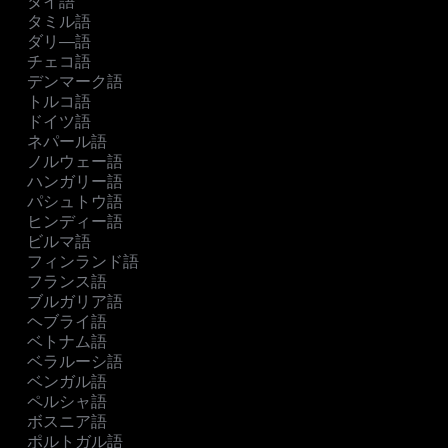
タイ語
タミル語
ダリ―語
チェコ語
デンマーク語
トルコ語
ドイツ語
ネパール語
ノルウェー語
ハンガリー語
パシュトウ語
ヒンディー語
ビルマ語
フィンランド語
フランス語
ブルガリア語
ヘブライ語
ベトナム語
ベラルーシ語
ベンガル語
ペルシャ語
ボスニア語
ポルトガル語