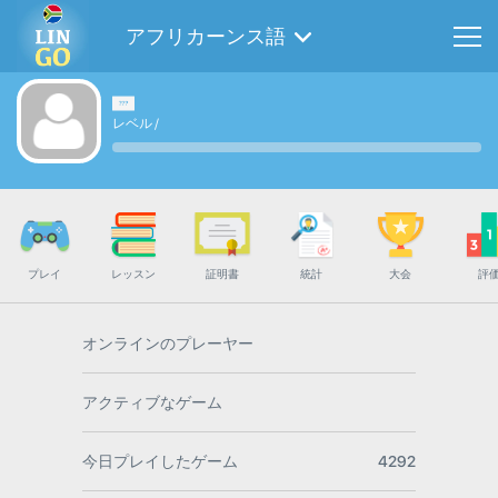
アフリカーンス語
レベル
/
プレイ
レッスン
証明書
統計
大会
評
オンラインのプレーヤー
アクティブなゲーム
今日プレイしたゲーム
4292