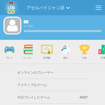
アゼルバイジャン語
レベル
/
プレイ
レッスン
証明書
統計
大会
評
オンラインのプレーヤー
アクティブなゲーム
今日プレイしたゲーム
4097