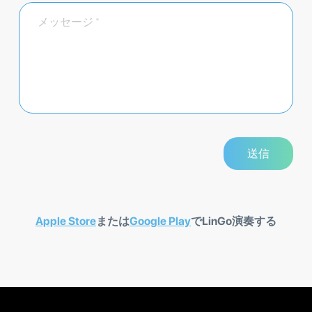
Apple Store
または
Google Play
でLinGo演奏する