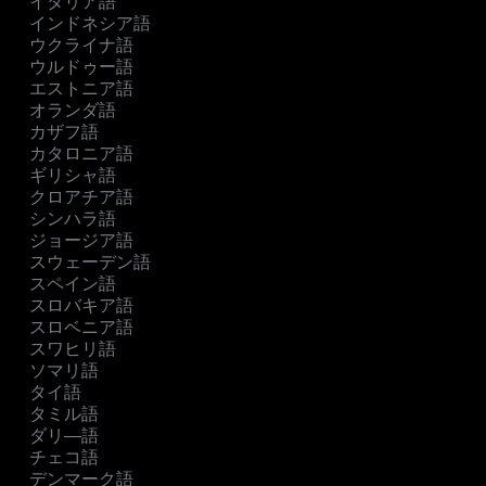
イタリア語
インドネシア語
ウクライナ語
ウルドゥー語
エストニア語
オランダ語
カザフ語
カタロニア語
ギリシャ語
クロアチア語
シンハラ語
ジョージア語
スウェーデン語
スペイン語
スロバキア語
スロベニア語
スワヒリ語
ソマリ語
タイ語
タミル語
ダリ―語
チェコ語
デンマーク語