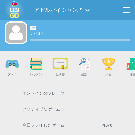
アゼルバイジャン語
レベル
/
プレイ
レッスン
証明書
統計
大会
評
オンラインのプレーヤー
アクティブなゲーム
今日プレイしたゲーム
4376