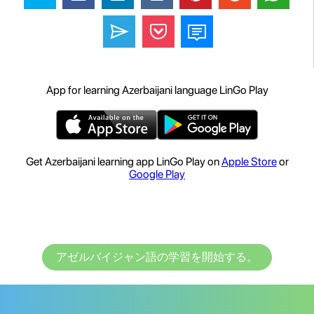
App for learning Azerbaijani language LinGo Play
Get Azerbaijani learning app LinGo Play on
Apple Store
or
Google Play
アゼルバイジャン語の学習を開始する。