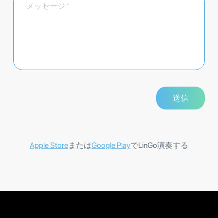
Apple Store
または
Google Play
でLinGo演奏する