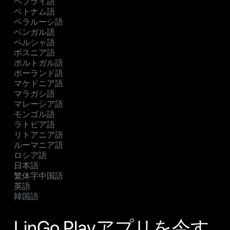
ヘブライ語
ベトナム語
ベラルーシ語
ベンガル語
ペルシャ語
ボスニア語
ポルトガル語
ポーランド語
マケドニア語
マラガシ語
マレーシア語
モンゴル語
ラトビア語
リトアニア語
ルーマニア語
ロシア語
日本語
繁体字中国語
英語
韓国語
LinGo Playアプリを今す