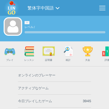
繁体字中国語
レベル
/
プレイ
レッスン
証明書
統計
大会
評
オンラインのプレーヤー
アクティブなゲーム
今日プレイしたゲーム
3945