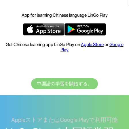
App for learning Chinese language LinGo Play
Get Chinese learning app LinGo Play on
Apple Store
or
Google
Play
中国語の学習を開始する。
AppleストアまたはGoogle Playで利用可能