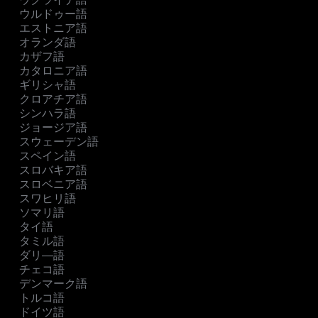
ウルドゥー語
エストニア語
オランダ語
カザフ語
カタロニア語
ギリシャ語
クロアチア語
シンハラ語
ジョージア語
スウェーデン語
スペイン語
スロバキア語
スロベニア語
スワヒリ語
ソマリ語
タイ語
タミル語
ダリ―語
チェコ語
デンマーク語
トルコ語
ドイツ語