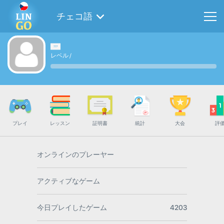
チェコ語
レベル
/
プレイ
レッスン
証明書
統計
大会
評
オンラインのプレーヤー
アクティブなゲーム
今日プレイしたゲーム
4203