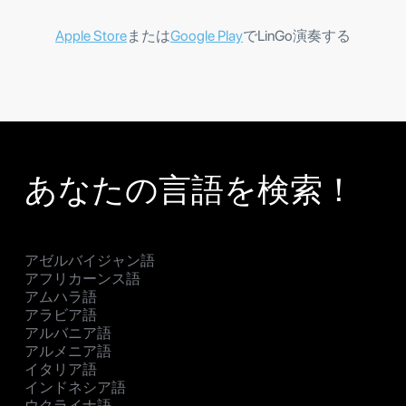
Apple Store
または
Google Play
でLinGo演奏する
あなたの言語を検索！
アゼルバイジャン語
アフリカーンス語
アムハラ語
アラビア語
アルバニア語
アルメニア語
イタリア語
インドネシア語
ウクライナ語