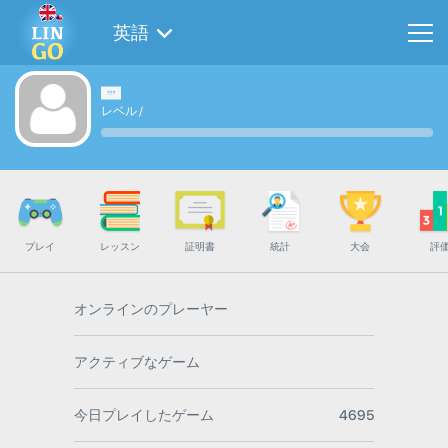
英語
レベル
/
プレイ
レッスン
証明書
統計
大会
評
オンラインのプレーヤー
アクティブなゲーム
今日プレイしたゲーム
4695