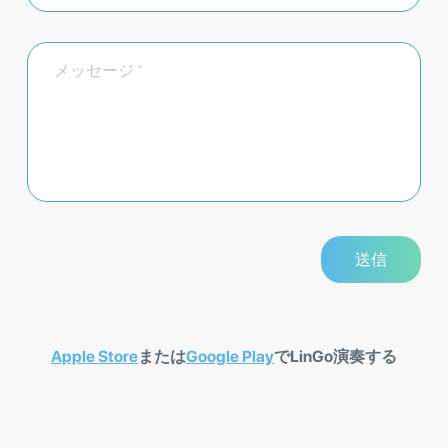
Apple Store
または
Google Play
でLinGo演奏する