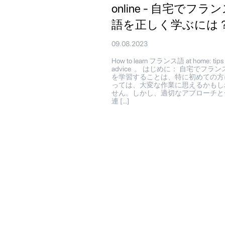
online - 自宅でフラ
語を正しく学ぶには
09.08.2023
How to learn フランス語 at home: tips
advice 。 はじめに： 自宅でフラン
を学習することは、特に初めての方
っては、大変な作業に思えるかもし
せん。しかし、適切なアプローチと
連 […]