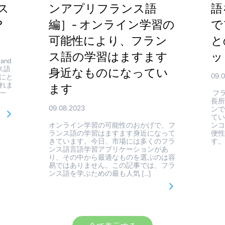
ンス
ンアプリフランス語
語
？
編］- オンライン学習の
で
可能性により、フラン
と
ス語の学習はますます
ッ
 and
ス語
身近なものになってい
09.
にと
れま
ます
一
フラ
長所
09.08.2023
ン
て
オンライン学習の可能性のおかげで、フ
ン
ランス語の学習はますます身近になって
便
きています。今日、市場には多くのフラ
す。
ンス語言語学習アプリケーションがあ
り、その中から最適なものを選ぶのは容
易ではありません。この記事では、フラ
ンス語を学ぶための最も人気 […]