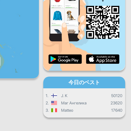
金
土
日
デイリープログレス
マンスリープログレス
証明書
全体の進み具合
今日のベスト
1.
J. K
50120
2.
Маг Ангелика
23620
3.
Matteo
17640