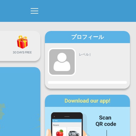
プロフィール
30 DAYS FREE
レベル
|
進捗
月
火
水
木