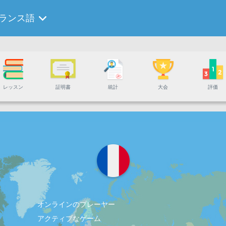
ランス語
レッスン
証明書
統計
大会
評価
オンラインのプレーヤー
アクティブなゲーム