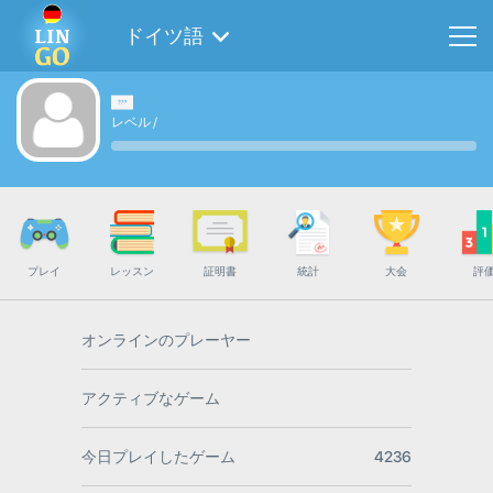
ドイツ語
レベル
/
プレイ
レッスン
証明書
統計
大会
評
オンラインのプレーヤー
アクティブなゲーム
今日プレイしたゲーム
4236