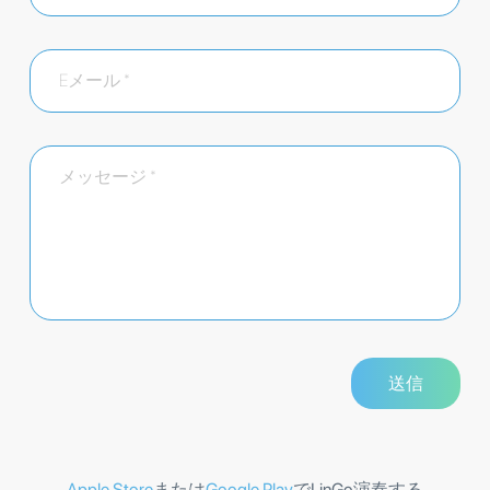
Apple Store
または
Google Play
でLinGo演奏する