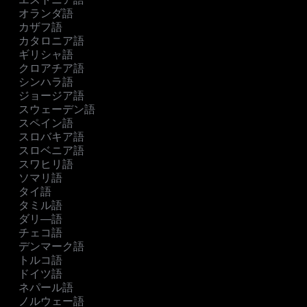
オランダ語
カザフ語
カタロニア語
ギリシャ語
クロアチア語
シンハラ語
ジョージア語
スウェーデン語
スペイン語
スロバキア語
スロベニア語
スワヒリ語
ソマリ語
タイ語
タミル語
ダリ―語
チェコ語
デンマーク語
トルコ語
ドイツ語
ネパール語
ノルウェー語