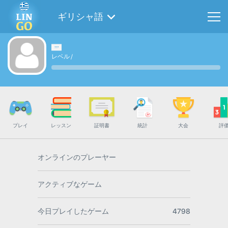
ギリシャ語
レベル
/
プレイ
レッスン
証明書
統計
大会
評
オンラインのプレーヤー
アクティブなゲーム
今日プレイしたゲーム
4798