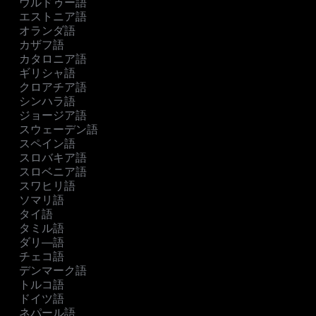
ウルドゥー語
エストニア語
オランダ語
カザフ語
カタロニア語
ギリシャ語
クロアチア語
シンハラ語
ジョージア語
スウェーデン語
スペイン語
スロバキア語
スロベニア語
スワヒリ語
ソマリ語
タイ語
タミル語
ダリ―語
チェコ語
デンマーク語
トルコ語
ドイツ語
ネパール語