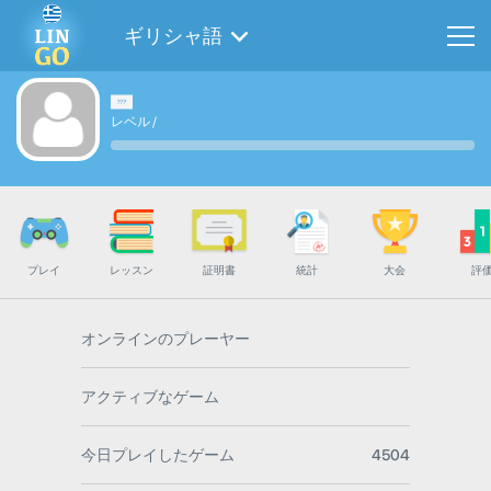
ギリシャ語
レベル
/
プレイ
レッスン
証明書
統計
大会
評
オンラインのプレーヤー
アクティブなゲーム
今日プレイしたゲーム
4504