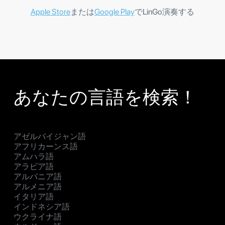
Apple Store
または
Google Play
でLinGo演奏する
あなたの言語を検索！
アゼルバイジャン語
アフリカーンス語
アムハラ語
アラビア語
アルバニア語
アルメニア語
イタリア語
インドネシア語
ウクライナ語