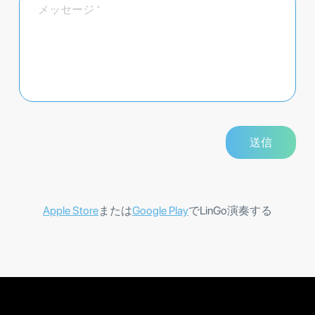
Apple Store
または
Google Play
でLinGo演奏する