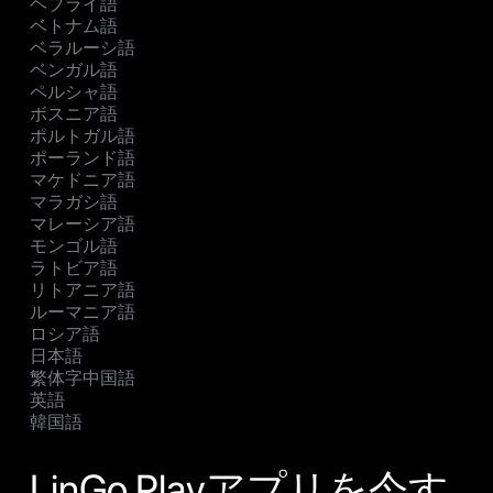
ヘブライ語
ベトナム語
ベラルーシ語
ベンガル語
ペルシャ語
ボスニア語
ポルトガル語
ポーランド語
マケドニア語
マラガシ語
マレーシア語
モンゴル語
ラトビア語
リトアニア語
ルーマニア語
ロシア語
日本語
繁体字中国語
英語
韓国語
LinGo Playアプリを今す