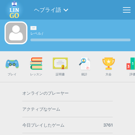
ヘブライ語
レベル
/
プレイ
レッスン
証明書
統計
大会
評
オンラインのプレーヤー
アクティブなゲーム
今日プレイしたゲーム
3761