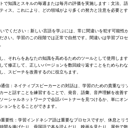
トで知識とスキルの毎週または毎月の評価を実施します：文法、語
ティス。これにより、どの領域がより多くの努力と注意を必要とす
れないでください：新しい言語を学ぶには、常に間違いを犯す可能性
ださい。学習のこの段階では正常で自然です。間違いは学習プロセ
。
し、それらをあなたの知識を高めるためのツールとして使用します
して修正して、正しいバージョンを数回繰り返すことをためらわな
し、スピーチを改善するのに役立ちます。
との通信：ネイティブスピーカーとの対話は、学習のための貴重なリ
カーと話すことを練習することで、発音、語彙、音声理解を改善す
ソーシャルネットワークで会話パートナーを見つけるか、単にオン
ションをとることができます。
ンの重要性：学習インドネシア語は重要なプロセスですが、休息とリ
時間を捧げたり、母国語で本を読んだり、映画を見たり、屋外で散