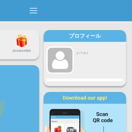
プロフィール
30 DAYS FREE
レベル
|
進捗
月
火
水
木