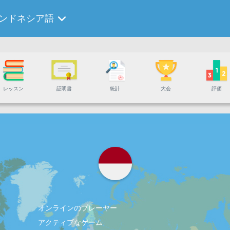
ンドネシア語
レッスン
証明書
統計
大会
評価
オンラインのプレーヤー
アクティブなゲーム