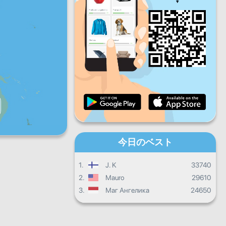
金
土
日
デイリープログレス
マンスリープログレス
証明書
全体の進み具合
今日のベスト
1.
J. K
33740
2.
Mauro
29610
3.
Маг Ангелика
24650