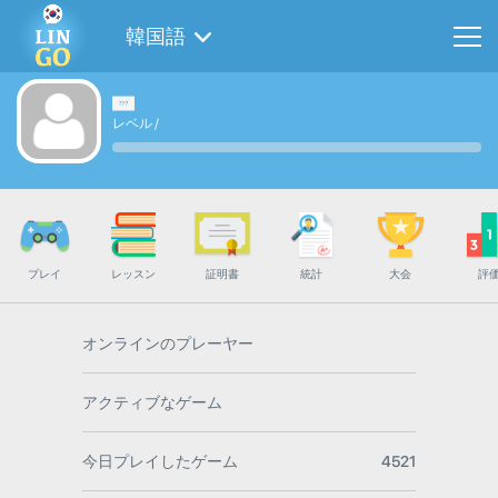
韓国語
レベル
/
プレイ
レッスン
証明書
統計
大会
評
オンラインのプレーヤー
アクティブなゲーム
今日プレイしたゲーム
4521