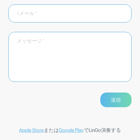
Apple Store
または
Google Play
でLinGo演奏する