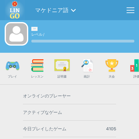
マケドニア語
レベル
/
プレイ
レッスン
証明書
統計
大会
評
オンラインのプレーヤー
アクティブなゲーム
今日プレイしたゲーム
4105