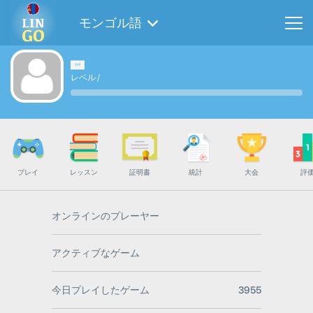
モンゴル語
レベル
/
プレイ
レッスン
証明書
統計
大会
評
オンラインのプレーヤー
アクティブなゲーム
今日プレイしたゲーム
3955