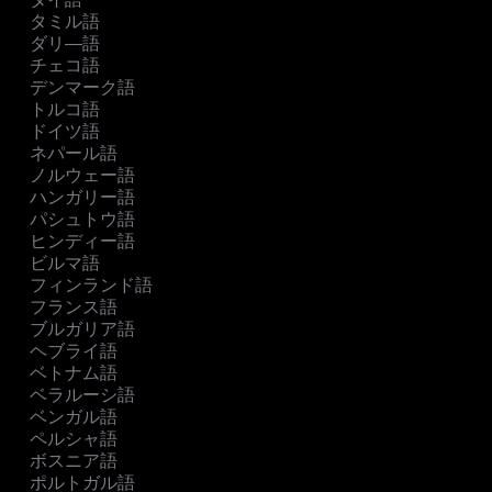
タミル語
ダリ―語
チェコ語
デンマーク語
トルコ語
ドイツ語
ネパール語
ノルウェー語
ハンガリー語
パシュトウ語
ヒンディー語
ビルマ語
フィンランド語
フランス語
ブルガリア語
ヘブライ語
ベトナム語
ベラルーシ語
ベンガル語
ペルシャ語
ボスニア語
ポルトガル語