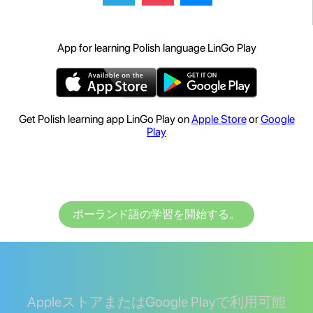
App for learning Polish language LinGo Play
Get Polish learning app LinGo Play on
Apple Store
or
Google
Play
ポーランド語の学習を開始する。
AppleストアまたはGoogle Playで利用可能