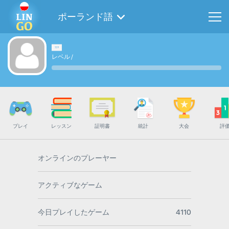
ポーランド語
レベル
/
プレイ
レッスン
証明書
統計
大会
評
オンラインのプレーヤー
アクティブなゲーム
今日プレイしたゲーム
4110