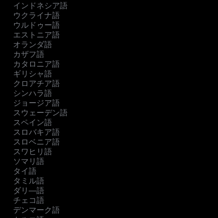
インドネシア語
ウクライナ語
ウルドゥー語
エストニア語
オランダ語
カザフ語
カタロニア語
ギリシャ語
クロアチア語
シンハラ語
ジョージア語
スウェーデン語
スペイン語
スロバキア語
スロベニア語
スワヒリ語
ソマリ語
タイ語
タミル語
ダリ―語
チェコ語
デンマーク語