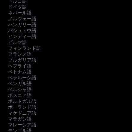
トルコ語
ドイツ語
ネパール語
ノルウェー語
ハンガリー語
パシュトウ語
ヒンディー語
ビルマ語
フィンランド語
フランス語
ブルガリア語
ヘブライ語
ベトナム語
ベラルーシ語
ベンガル語
ペルシャ語
ボスニア語
ポルトガル語
ポーランド語
マケドニア語
マラガシ語
マレーシア語
モンゴル語