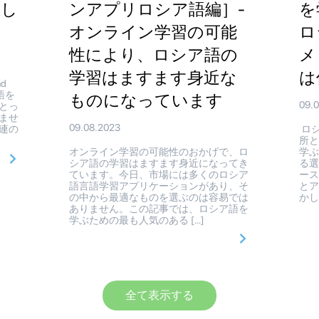
正し
ンアプリロシア語編］-
を
オンライン学習の可能
ロ
性により、ロシア語の
メ
学習はますます身近な
は
nd
語を
ものになっています
09.
とっ
ませ
09.08.2023
連の
ロシ
所と
オンライン学習の可能性のおかげで、ロ
学
シア語の学習はますます身近になってき
る
ています。今日、市場には多くのロシア
ー
語言語学習アプリケーションがあり、そ
と
の中から最適なものを選ぶのは容易では
かし
ありません。この記事では、ロシア語を
学ぶための最も人気のある […]
全て表示する