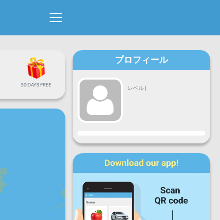
プロフィール
30 DAYS FREE
レベル
|
進捗
月
火
水
木