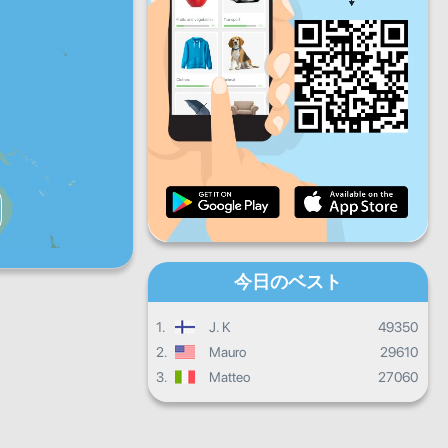
金
土
日
デイリープログレス
マンスリープログレス
証明書
全体の進み具合
今日のベスト
1.
J. K
49350
2.
Mauro
29610
3.
Matteo
27060