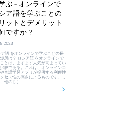
学ぶ - オンラインで
シア語を学ぶことの
リットとデメリット
何ですか？
08.2023
ア語 をオンラインで学ぶことの長
短所は？ ロシア語 をオンラインで
ぶことは、ますます人気が高まってい
選択肢である。これは、オンラインコ
スや言語学習アプリが提供する利便性
アクセス性の高さによるものです。し
、他の […]