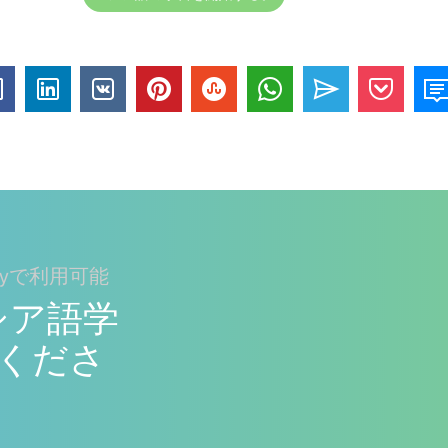
layで利用可能
でロシア語学
くださ