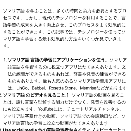
ソマリア語 を学ぶことは、多くの時間と労力を必要とするプロ
セスです。しかし、現代のテクノロジーを利用することで、言
語学習の成果を大きく向上させ、このプロセスをより効果的に
することができます。この記事では、テクノロジーを使ってソ
マリア語を学習する最も効果的な方法をいくつか見ていきま
す。
ソマリア語 言語の学習にアプリケーションを使う
。ソマリア
語言語を学習するのに役立つアプリはたくさんあります。文
法の練習ができるものもあれば、辞書や発音の練習ができる
ものもあります。最も人気のあるソマリア語学習用アプリに
は、LinGo、Babbel、Rosetta Stone、Memriseなどがあります
ソマリア語 のビデオを見ること.］
ソマリア語の動画を見るこ
とは、話し言葉を理解する能力だけでなく、発音を改善するの
にも役立ちます。YouTubeには、チュートリアルチャンネル、
ソマリア語字幕付きの動画、ソマリア語での会話動画など、ソ
マリア語言語の学習に役立つ動画がたくさんあります
Use social media.他の言語学習者やネイティブスピーカーとコ