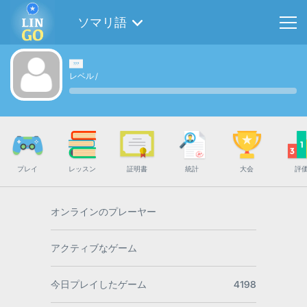
ソマリ語
レベル
/
プレイ
レッスン
証明書
統計
大会
評
オンラインのプレーヤー
アクティブなゲーム
今日プレイしたゲーム
4198