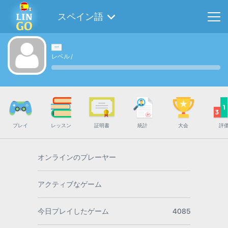
スペイン語
レベル
/
プレイ
レッスン
証明書
統計
大会
評
オンラインのプレーヤー
アクティブなゲーム
今日プレイしたゲーム
4085