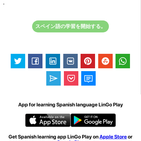
.
スペイン語の学習を開始する。
App for learning Spanish language LinGo Play
Get Spanish learning app LinGo Play on
Apple Store
or