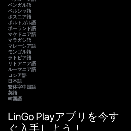
ベンガル語
ペルシャ語
ボスニア語
ポルトガル語
ポーランド語
マケドニア語
マラガシ語
マレーシア語
モンゴル語
ラトビア語
リトアニア語
ルーマニア語
ロシア語
日本語
繁体字中国語
英語
韓国語
LinGo Playアプリを今す
ぐ入手しよう！