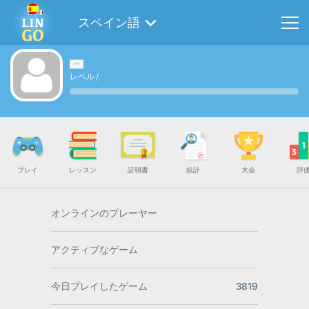
スペイン語
レベル
/
プレイ
レッスン
証明書
統計
大会
評
オンラインのプレーヤー
アクティブなゲーム
今日プレイしたゲーム
3819