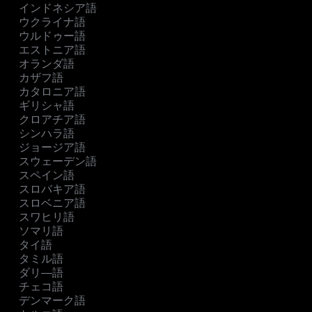
インドネシア語
ウクライナ語
ウルドゥー語
エストニア語
オランダ語
カザフ語
カタロニア語
ギリシャ語
クロアチア語
シンハラ語
ジョージア語
スウェーデン語
スペイン語
スロバキア語
スロベニア語
スワヒリ語
ソマリ語
タイ語
タミル語
ダリ―語
チェコ語
デンマーク語