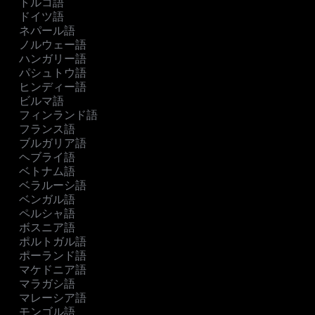
トルコ語
ドイツ語
ネパール語
ノルウェー語
ハンガリー語
パシュトウ語
ヒンディー語
ビルマ語
フィンランド語
フランス語
ブルガリア語
ヘブライ語
ベトナム語
ベラルーシ語
ベンガル語
ペルシャ語
ボスニア語
ポルトガル語
ポーランド語
マケドニア語
マラガシ語
マレーシア語
モンゴル語