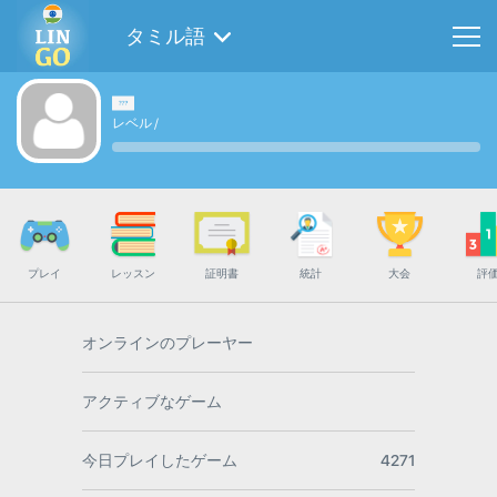
タミル語
レベル
/
プレイ
レッスン
証明書
統計
大会
評
オンラインのプレーヤー
アクティブなゲーム
今日プレイしたゲーム
4271