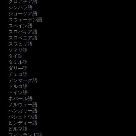
クロアチア語
シンハラ語
ジョージア語
スウェーデン語
スペイン語
スロバキア語
スロベニア語
スワヒリ語
ソマリ語
タイ語
タミル語
ダリ―語
チェコ語
デンマーク語
トルコ語
ドイツ語
ネパール語
ノルウェー語
ハンガリー語
パシュトウ語
ヒンディー語
ビルマ語
フィンランド語