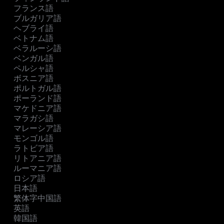
フランス語
ブルガリア語
ヘブライ語
ベトナム語
ベラルーシ語
ベンガル語
ペルシャ語
ボスニア語
ポルトガル語
ポーランド語
マケドニア語
マラガシ語
マレーシア語
モンゴル語
ラトビア語
リトアニア語
ルーマニア語
ロシア語
日本語
繁体字中国語
英語
韓国語