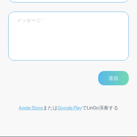
Apple Store
または
Google Play
でLinGo演奏する