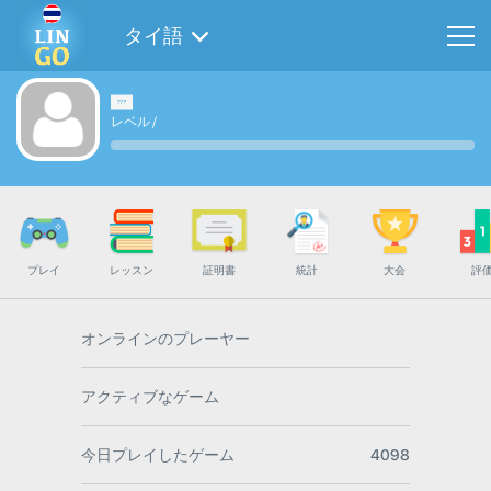
タイ語
レベル
/
プレイ
レッスン
証明書
統計
大会
評
オンラインのプレーヤー
アクティブなゲーム
今日プレイしたゲーム
4098