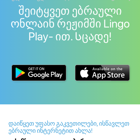
შეიტყვეთ ებრაული
ონლაინ რეჟიმში Lingo
Play- ით. Სცადე!
დაიწყეთ უფასო გაკვეთილები, ისწავლეთ
ებრაული ინტერნეტით ახლა!