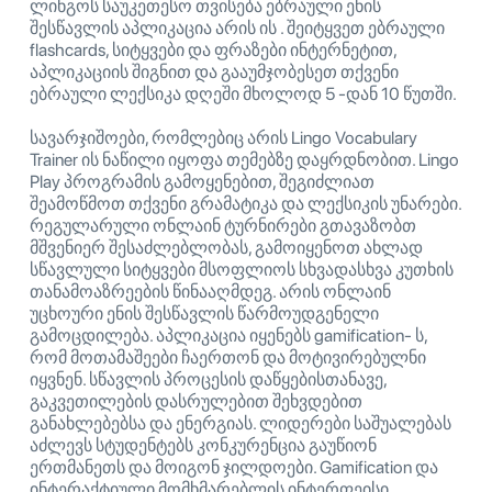
ლინგოს საუკეთესო თვისება ებრაული ენის
შესწავლის აპლიკაცია არის ის . შეიტყვეთ ებრაული
flashcards, სიტყვები და ფრაზები ინტერნეტით,
აპლიკაციის შიგნით და გააუმჯობესეთ თქვენი
ებრაული ლექსიკა დღეში მხოლოდ 5 -დან 10 წუთში.
სავარჯიშოები, რომლებიც არის Lingo Vocabulary
Trainer ის ნაწილი იყოფა თემებზე დაყრდნობით. Lingo
Play პროგრამის გამოყენებით, შეგიძლიათ
შეამოწმოთ თქვენი გრამატიკა და ლექსიკის უნარები.
რეგულარული ონლაინ ტურნირები გთავაზობთ
მშვენიერ შესაძლებლობას, გამოიყენოთ ახლად
სწავლული სიტყვები მსოფლიოს სხვადასხვა კუთხის
თანამოაზრეების წინააღმდეგ. არის ონლაინ
უცხოური ენის შესწავლის წარმოუდგენელი
გამოცდილება. აპლიკაცია იყენებს gamification- ს,
რომ მოთამაშეები ჩაერთონ და მოტივირებულნი
იყვნენ. სწავლის პროცესის დაწყებისთანავე,
გაკვეთილების დასრულებით შეხვდებით
განახლებებსა და ენერგიას. ლიდერები საშუალებას
აძლევს სტუდენტებს კონკურენცია გაუწიონ
ერთმანეთს და მოიგონ ჯილდოები. Gamification და
ინტერაქტიული მომხმარებლის ინტერფეისი