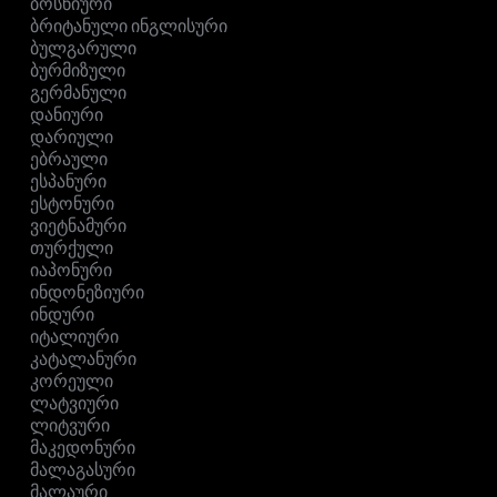
ბოსნიური
ბრიტანული ინგლისური
ბულგარული
ბურმიზული
გერმანული
დანიური
დარიული
ებრაული
ესპანური
ესტონური
ვიეტნამური
თურქული
იაპონური
ინდონეზიური
ინდური
იტალიური
კატალანური
კორეული
ლატვიური
ლიტვური
მაკედონური
მალაგასური
მალაური