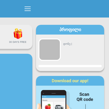
პროფილი
30 DAYS FREE
დონე
|
პროგრესი
ორშ
სამშ
ოთხ
ხუთ