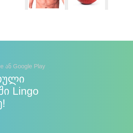
e ან Google Play
თული
ი Lingo
ე!