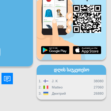
პარ
შაბ
კვირ
ყოველდღიური პროგრესი
ყოველთვიური პროგრესი
Სერტიფიკატი
Საერთო პროგრესი
დღის საუკეთესო
1.
J. K
38080
2.
Matteo
27060
3.
Дмитрий
26880