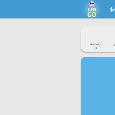
ქ
ᲘᲗᲐᲛᲐᲨᲔᲗ
Გ