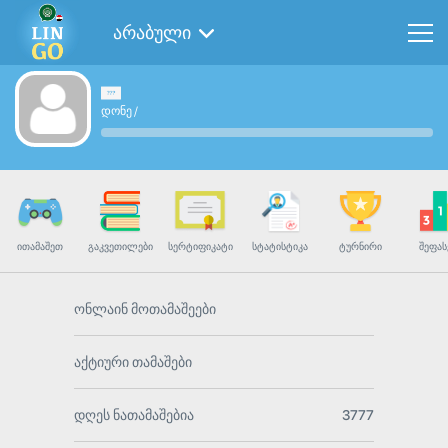
არაბული
დონე
/
ᲘᲗᲐᲛᲐᲨᲔᲗ
ᲒᲐᲙᲕᲔᲗᲘᲚᲔᲑᲘ
ᲡᲔᲠᲢᲘᲤᲘᲙᲐᲢᲘ
ᲡᲢᲐᲢᲘᲡᲢᲘᲙᲐ
ᲢᲣᲠᲜᲘᲠᲘ
ᲨᲔᲤᲐᲡ
ონლაინ მოთამაშეები
აქტიური თამაშები
დღეს ნათამაშებია
3777