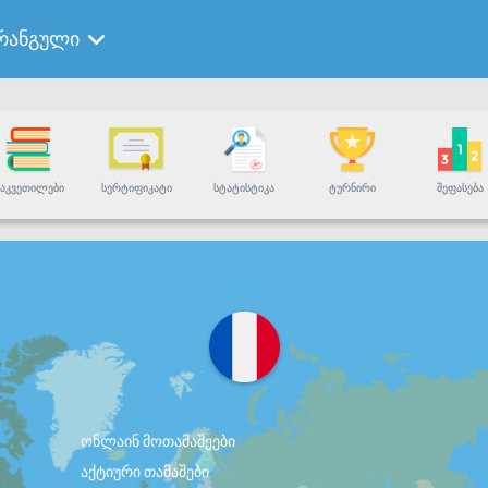
რანგული
ᲐᲙᲕᲔᲗᲘᲚᲔᲑᲘ
ᲡᲔᲠᲢᲘᲤᲘᲙᲐᲢᲘ
ᲡᲢᲐᲢᲘᲡᲢᲘᲙᲐ
ᲢᲣᲠᲜᲘᲠᲘ
ᲨᲔᲤᲐᲡᲔᲑᲐ
ონლაინ მოთამაშეები
აქტიური თამაშები