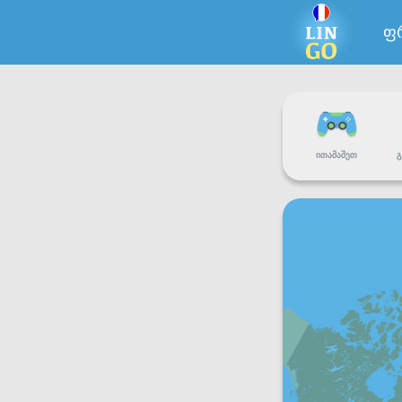
ფ
ᲘᲗᲐᲛᲐᲨᲔᲗ
Გ