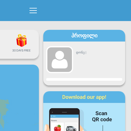
პროფილი
30 DAYS FREE
დონე
|
პროგრესი
ორშ
სამშ
ოთხ
ხუთ