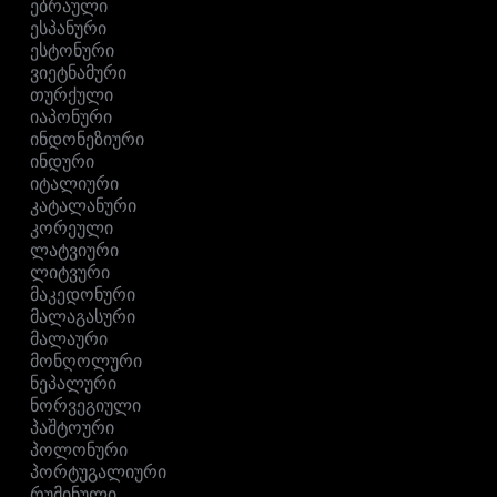
ებრაული
ესპანური
ესტონური
ვიეტნამური
თურქული
იაპონური
ინდონეზიური
ინდური
იტალიური
კატალანური
კორეული
ლატვიური
ლიტვური
მაკედონური
მალაგასური
მალაური
მონღოლური
ნეპალური
ნორვეგიული
პაშტოური
პოლონური
პორტუგალიური
რუმინული