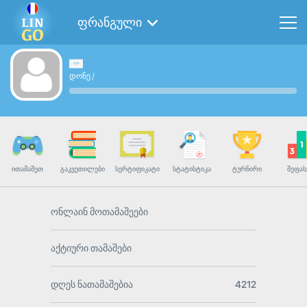
ფრანგული
დონე
/
ᲘᲗᲐᲛᲐᲨᲔᲗ
ᲒᲐᲙᲕᲔᲗᲘᲚᲔᲑᲘ
ᲡᲔᲠᲢᲘᲤᲘᲙᲐᲢᲘ
ᲡᲢᲐᲢᲘᲡᲢᲘᲙᲐ
ᲢᲣᲠᲜᲘᲠᲘ
ᲨᲔᲤᲐᲡ
ონლაინ მოთამაშეები
აქტიური თამაშები
დღეს ნათამაშებია
4212