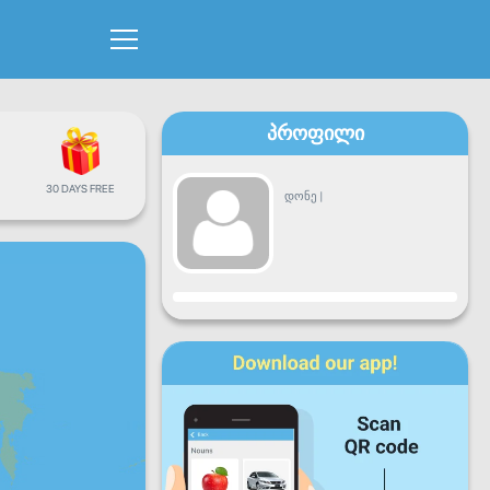
პროფილი
30 DAYS FREE
დონე
|
პროგრესი
ორშ
სამშ
ოთხ
ხუთ