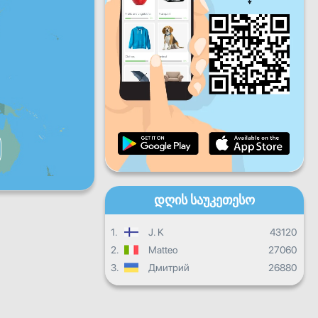
პარ
შაბ
კვირ
ყოველდღიური პროგრესი
ყოველთვიური პროგრესი
Სერტიფიკატი
Საერთო პროგრესი
დღის საუკეთესო
1.
J. K
43120
2.
Matteo
27060
3.
Дмитрий
26880