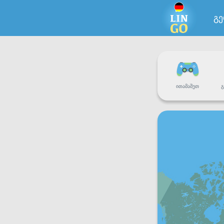
გ
ᲘᲗᲐᲛᲐᲨᲔᲗ
Გ