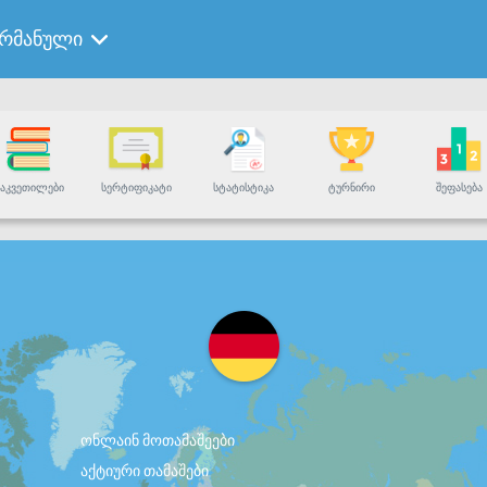
ერმანული
ᲐᲙᲕᲔᲗᲘᲚᲔᲑᲘ
ᲡᲔᲠᲢᲘᲤᲘᲙᲐᲢᲘ
ᲡᲢᲐᲢᲘᲡᲢᲘᲙᲐ
ᲢᲣᲠᲜᲘᲠᲘ
ᲨᲔᲤᲐᲡᲔᲑᲐ
ონლაინ მოთამაშეები
აქტიური თამაშები