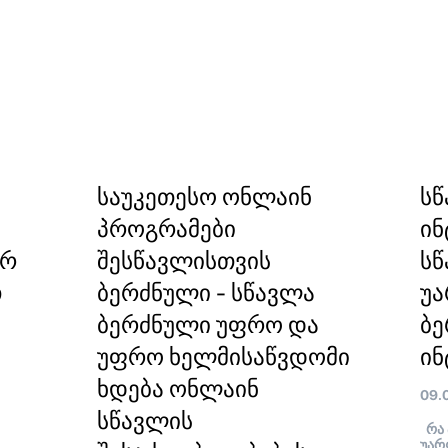
საუკეთესო ონლაინ
სწ
პროგრამები
ინ
ორ
შესწავლისთვის
სწ
თ
ბერძნული - სწავლა
უა
ბერძნული უფრო და
ბ
უფრო ხელმისაწვდომი
ინ
ხდება ონლაინ
09.
სწავლის
რა 
უარ