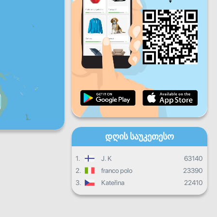
პარ
შაბ
კვირ
ყოველდღიური პროგრესი
ყოველთვიური პროგრესი
Სერტიფიკატი
Საერთო პროგრესი
დღის საუკეთესო
1.
J. K
63140
2.
franco polo
23390
3.
Kateřina
22410