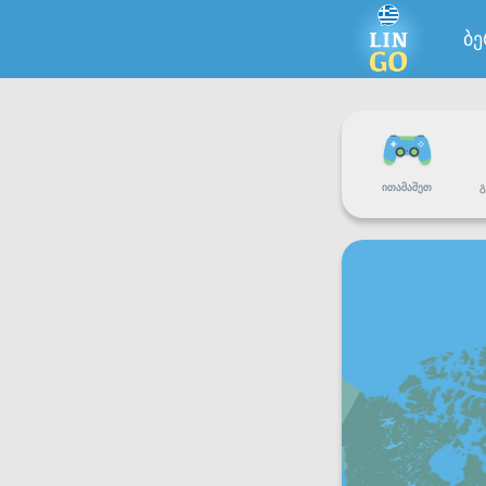
ბ
ᲘᲗᲐᲛᲐᲨᲔᲗ
Გ