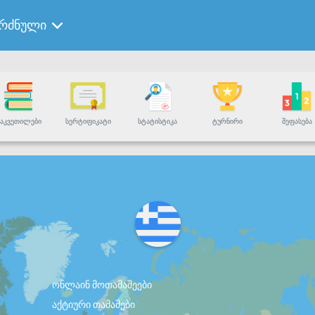
ერძნული
ᲐᲙᲕᲔᲗᲘᲚᲔᲑᲘ
ᲡᲔᲠᲢᲘᲤᲘᲙᲐᲢᲘ
ᲡᲢᲐᲢᲘᲡᲢᲘᲙᲐ
ᲢᲣᲠᲜᲘᲠᲘ
ᲨᲔᲤᲐᲡᲔᲑᲐ
ონლაინ მოთამაშეები
აქტიური თამაშები