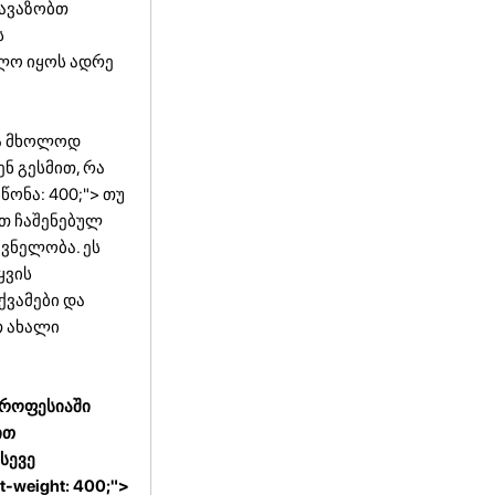
თავაზობთ
ს
ბლო იყოს ადრე
რა მხოლოდ
ენ გესმით, რა
წონა: 400;"> თუ
ბთ ჩაშენებულ
ვნელობა. ეს
ყვის
ქვამები და
თ ახალი
პროფესიაში
ით
სევე
-weight: 400;">