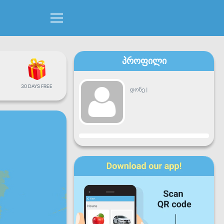
პროფილი
30 DAYS FREE
დონე
|
პროგრესი
ორშ
სამშ
ოთხ
ხუთ