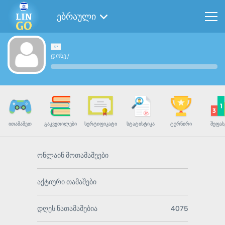
ებრაული
დონე
/
ᲘᲗᲐᲛᲐᲨᲔᲗ
ᲒᲐᲙᲕᲔᲗᲘᲚᲔᲑᲘ
ᲡᲔᲠᲢᲘᲤᲘᲙᲐᲢᲘ
ᲡᲢᲐᲢᲘᲡᲢᲘᲙᲐ
ᲢᲣᲠᲜᲘᲠᲘ
ᲨᲔᲤᲐᲡ
ონლაინ მოთამაშეები
აქტიური თამაშები
დღეს ნათამაშებია
4075