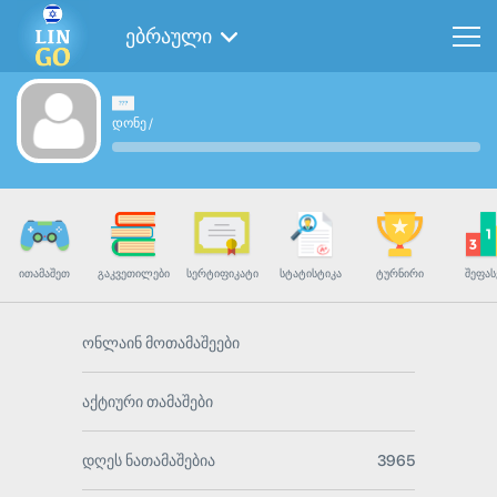
ებრაული
დონე
/
ᲘᲗᲐᲛᲐᲨᲔᲗ
ᲒᲐᲙᲕᲔᲗᲘᲚᲔᲑᲘ
ᲡᲔᲠᲢᲘᲤᲘᲙᲐᲢᲘ
ᲡᲢᲐᲢᲘᲡᲢᲘᲙᲐ
ᲢᲣᲠᲜᲘᲠᲘ
ᲨᲔᲤᲐᲡ
ონლაინ მოთამაშეები
აქტიური თამაშები
დღეს ნათამაშებია
3965