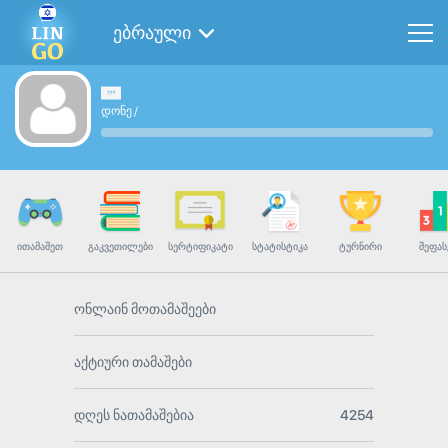
ებრაული
დონე
/
ᲘᲗᲐᲛᲐᲨᲔᲗ
ᲒᲐᲙᲕᲔᲗᲘᲚᲔᲑᲘ
ᲡᲔᲠᲢᲘᲤᲘᲙᲐᲢᲘ
ᲡᲢᲐᲢᲘᲡᲢᲘᲙᲐ
ᲢᲣᲠᲜᲘᲠᲘ
ᲨᲔᲤᲐᲡ
ონლაინ მოთამაშეები
აქტიური თამაშები
დღეს ნათამაშებია
4254