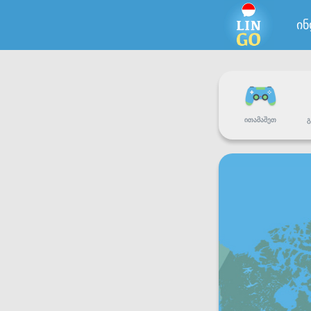
ი
ᲘᲗᲐᲛᲐᲨᲔᲗ
Გ