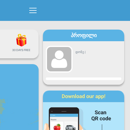
პროფილი
30 DAYS FREE
დონე
|
პროგრესი
ორშ
სამშ
ოთხ
ხუთ