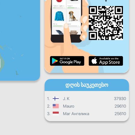
პარ
შაბ
კვირ
ყოველდღიური პროგრესი
ყოველთვიური პროგრესი
Სერტიფიკატი
Საერთო პროგრესი
დღის საუკეთესო
1.
J. K
37930
2.
Mauro
29610
3.
Маг Ангелика
25610